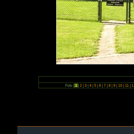
Foto |
1
|
2
|
3
|
4
|
5
|
6
|
7
|
8
|
9
|
10
|
11
|
1