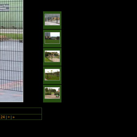
24
|
>
|
»