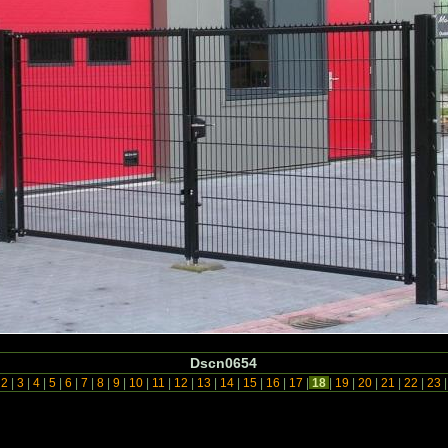
Dscn0654
2
|
3
|
4
|
5
|
6
|
7
|
8
|
9
|
10
|
11
|
12
|
13
|
14
|
15
|
16
|
17
|
18
|
19
|
20
|
21
|
22
|
23
|