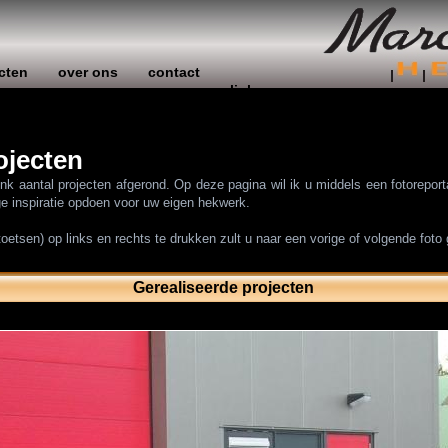
cten
over ons
contact
links
ojecten
link aantal projecten afgerond. Op deze pagina wil ik u middels een fotorepor
ige inspiratie opdoen voor uw eigen hekwerk.
toetsen) op links en rechts te drukken zult u naar een vorige of volgende foto
Gerealiseerde projecten