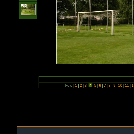
Foto |
1
|
2
|
3
|
4
|
5
|
6
|
7
|
8
|
9
|
10
|
11
|
1