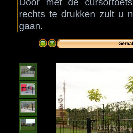
Door met de cursortoetse
rechts te drukken zult u 
gaan.
Gereal