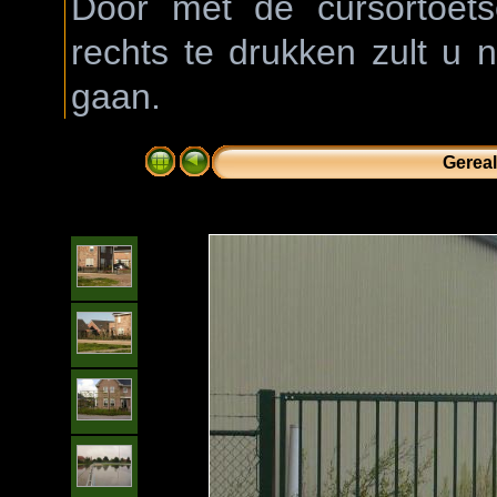
Door met de cursortoetse
rechts te drukken zult u 
gaan.
Gereal